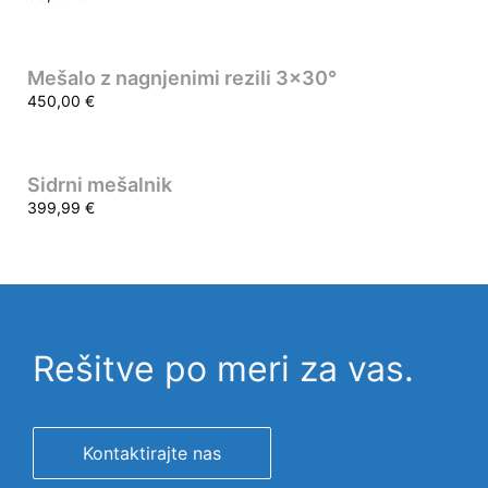
Mešalo z nagnjenimi rezili 3×30°
450,00
€
Sidrni mešalnik
399,99
€
Rešitve po meri za vas.
Kontaktirajte nas