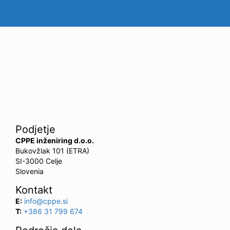
Podjetje
CPPE inženiring d.o.o.
Bukovžlak 101 (ETRA)
SI-3000 Celje
Slovenia
Kontakt
E:
info@cppe.si
T:
+386 31 799 674