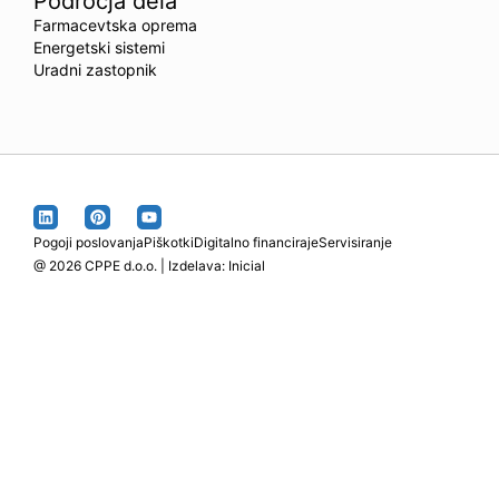
Področja dela
Farmacevtska oprema
Energetski sistemi
Uradni zastopnik
Pogoji poslovanja
Piškotki
Digitalno financiraje
Servisiranje
@ 2026 CPPE d.o.o. | Izdelava:
Inicial