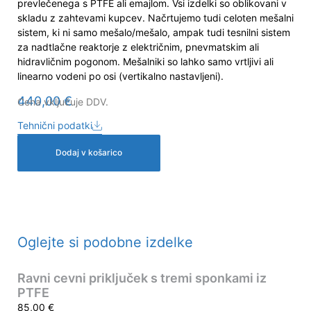
prevlečenega s PTFE ali emajlom. Vsi izdelki so oblikovani v
skladu z zahtevami kupcev. Načrtujemo tudi celoten mešalni
sistem, ki ni samo mešalo/mešalo, ampak tudi tesnilni sistem
za nadtlačne reaktorje z električnim, pnevmatskim ali
hidravličnim pogonom. Mešalniki so lahko samo vrtljivi ali
linearno vodeni po osi (vertikalno nastavljeni).
440,00
€
Cena vključuje DDV.
Tehnični podatki
Dodaj v košarico
Oglejte si podobne izdelke
Ravni cevni priključek s tremi sponkami iz
PTFE
85,00
€